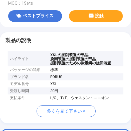
MOQ：1Sets
ベストプライス
接触
製品の説明
,
XSLの掘削装置の部品
ハイライト
,
旋回装置の掘削装置の部品
掘削装置のための炭素鋼の旋回装置
パッケージの詳細
標準
ブランド名
FORUS
モデル番号
XSL
受渡し時間
30日
支払条件
L/C、T/T、ウェスタン・ユニオン
多くを見て下さい