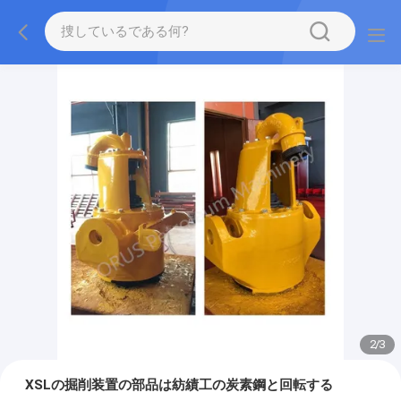
2
/
3
XSLの掘削装置の部品は紡績工の炭素鋼と回転する