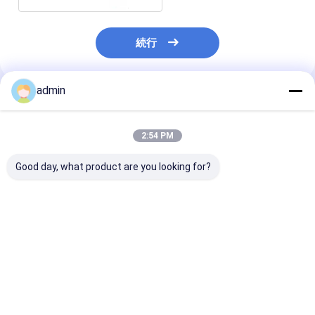
続行
admin
推薦されたプロダクト
2:54 PM
Good day, what product are you looking for?
RGフックブロック
走行ブロックの掘削装
鋭いAPI 8Cの
YG225 ブレーキ
置の部品610mm
ス鋼のYG225
YG135B-12A-00 掘削
26mm 110mm
ック
リグ部品
ベストプライス
ベストプライス
ベストプラ